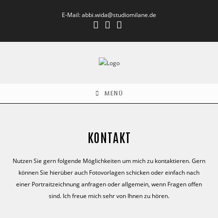
Zum
E-Mail: abbi.wida@studiomilane.de
Inhalt
springen
MENÜ
KONTAKT
Nutzen Sie gern folgende Möglichkeiten um mich zu kontaktieren. Gern
können Sie hierüber auch Fotovorlagen schicken oder einfach nach
einer Portraitzeichnung anfragen oder allgemein, wenn Fragen offen
sind. Ich freue mich sehr von Ihnen zu hören.